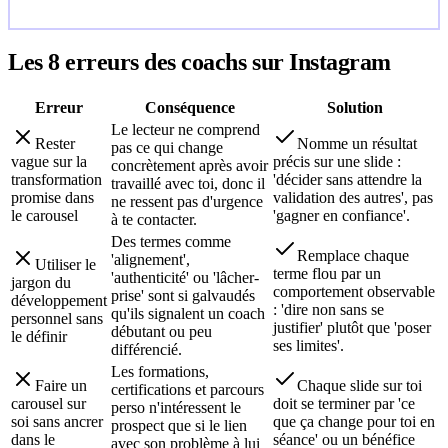
Les 8 erreurs des
coach
s sur Instagram
Erreur
Conséquence
Solution
Le lecteur ne comprend
Rester
Nomme un résultat
pas ce qui change
vague sur la
précis sur une slide :
concrètement après avoir
transformation
'décider sans attendre la
travaillé avec toi, donc il
promise dans
validation des autres', pas
ne ressent pas d'urgence
le carousel
'gagner en confiance'.
à te contacter.
Des termes comme
Remplace chaque
'alignement',
Utiliser le
terme flou par un
'authenticité' ou 'lâcher-
jargon du
comportement observable
prise' sont si galvaudés
développement
: 'dire non sans se
qu'ils signalent un coach
personnel sans
justifier' plutôt que 'poser
débutant ou peu
le définir
ses limites'.
différencié.
Les formations,
Faire un
Chaque slide sur toi
certifications et parcours
carousel sur
doit se terminer par 'ce
perso n'intéressent le
soi sans ancrer
que ça change pour toi en
prospect que si le lien
dans le
séance' ou un bénéfice
avec son problème à lui