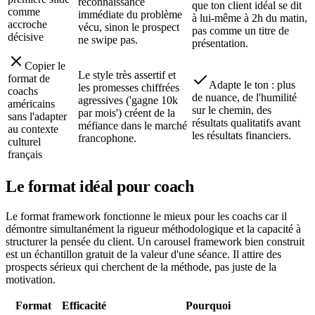
reconnaissance
que ton client idéal se dit
comme
immédiate du problème
à lui-même à 2h du matin,
accroche
vécu, sinon le prospect
pas comme un titre de
décisive
ne swipe pas.
présentation.
Copier le
Le style très assertif et
format de
Adapte le ton : plus
les promesses chiffrées
coachs
de nuance, de l'humilité
agressives ('gagne 10k
américains
sur le chemin, des
par mois') créent de la
sans l'adapter
résultats qualitatifs avant
méfiance dans le marché
au contexte
les résultats financiers.
francophone.
culturel
français
Le format idéal pour
coach
Le format framework fonctionne le mieux pour les coachs car il
démontre simultanément la rigueur méthodologique et la capacité à
structurer la pensée du client. Un carousel framework bien construit
est un échantillon gratuit de la valeur d'une séance. Il attire des
prospects sérieux qui cherchent de la méthode, pas juste de la
motivation.
Format
Efficacité
Pourquoi