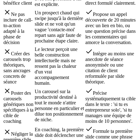
bénéfice client
direct formulé clairement.
est explicite.
Un prospect chaud qui
Ne pas
Propose un appel
swipe jusqu'à la dernière
inclure de call-
découverte de 20 minutes
slide et ne voit qu'un
to-action
avec un lien en bio, ou
vague 'contacte-moi'
adapté à la
une question précise dans
repart sans agir faute de
phase de
les commentaires qui
prochaine étape claire.
décision
amorce la conversation.
Le lecteur perçoit une
Créer des
Intègre au moins une
belle construction
carousels trop
anecdote de séance
intellectuelle mais ne
théoriques,
anonymisée ou une
ressent pas la chaleur
sans ancrages
citation de client
d'un vrai
concrets de
reformulée par slide
accompagnement
séance
théorique.
humain.
Un carousel sur la
Poster des
Précise
productivité destiné à
carousels
systématiquement ta cible
tout le monde n'attire
génériques non
dans le texte : 'si tu es
personne en particulier et
spécifiques à ta
entrepreneur solo', 'si tu
dilue ton positionnement
cible de
manages une équipe de
de niche.
coaching
moins de 10 personnes'.
En coaching, la première
Formule ta première
Négliger la
slide doit déclencher une
slide comme une phrase
première slide