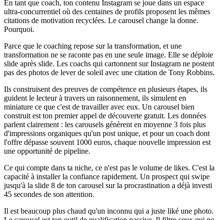
En tant que coach, ton contenu Instagram se joue dans un espace
ultra-concurrentiel où des centaines de profils proposent les mêmes
citations de motivation recyclées. Le carousel change la donne.
Pourquoi.
Parce que le coaching repose sur la transformation, et une
transformation ne se raconte pas en une seule image. Elle se déploie
slide après slide. Les coachs qui cartonnent sur Instagram ne postent
pas des photos de lever de soleil avec une citation de Tony Robbins.
Ils construisent des preuves de compétence en plusieurs étapes, ils
guident le lecteur à travers un raisonnement, ils simulent en
miniature ce que c'est de travailler avec eux. Un carousel bien
construit est ton premier appel de découverte gratuit. Les données
parlent clairement : les carousels génèrent en moyenne 3 fois plus
d'impressions organiques qu'un post unique, et pour un coach dont
l'offre dépasse souvent 1000 euros, chaque nouvelle impression est
une opportunité de pipeline.
Ce qui compte dans ta niche, ce n'est pas le volume de likes. C'est la
capacité à installer la confiance rapidement. Un prospect qui swipe
jusqu'à la slide 8 de ton carousel sur la procrastination a déjà investi
45 secondes de son attention.
Il est beaucoup plus chaud qu'un inconnu qui a juste liké une photo.
Le carousel est ton outil de qualification passive. Il filtre ceux qui ne