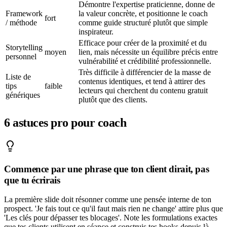
Démontre l'expertise praticienne, donne de
Framework
la valeur concrète, et positionne le coach
fort
/ méthode
comme guide structuré plutôt que simple
inspirateur.
Efficace pour créer de la proximité et du
Storytelling
moyen
lien, mais nécessite un équilibre précis entre
personnel
vulnérabilité et crédibilité professionnelle.
Très difficile à différencier de la masse de
Liste de
contenus identiques, et tend à attirer des
tips
faible
lecteurs qui cherchent du contenu gratuit
génériques
plutôt que des clients.
6
astuces pro pour
coach
Commence par une phrase que ton client dirait, pas
que tu écrirais
La première slide doit résonner comme une pensée interne de ton
prospect. 'Je fais tout ce qu'il faut mais rien ne change' attire plus que
'Les clés pour dépasser tes blocages'. Note les formulations exactes
que tes clients utilisent en séance et construis tes hooks depuis là.