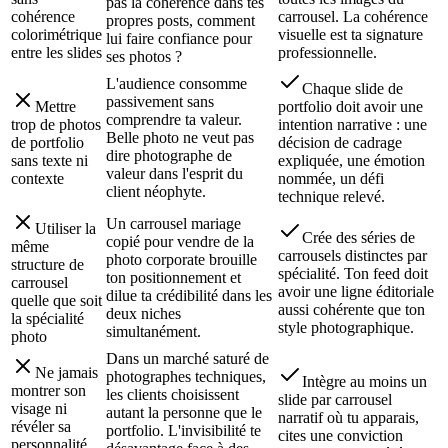
pas la cohérence dans tes
cohérence
carrousel. La cohérence
propres posts, comment
colorimétrique
visuelle est ta signature
lui faire confiance pour
entre les slides
professionnelle.
ses photos ?
L'audience consomme
Chaque slide de
passivement sans
Mettre
portfolio doit avoir une
comprendre ta valeur.
trop de photos
intention narrative : une
Belle photo ne veut pas
de portfolio
décision de cadrage
dire photographe de
sans texte ni
expliquée, une émotion
valeur dans l'esprit du
contexte
nommée, un défi
client néophyte.
technique relevé.
Un carrousel mariage
Utiliser la
Crée des séries de
copié pour vendre de la
même
carrousels distinctes par
photo corporate brouille
structure de
spécialité. Ton feed doit
ton positionnement et
carrousel
avoir une ligne éditoriale
dilue ta crédibilité dans les
quelle que soit
aussi cohérente que ton
deux niches
la spécialité
style photographique.
simultanément.
photo
Dans un marché saturé de
Ne jamais
photographes techniques,
Intègre au moins un
montrer son
les clients choisissent
slide par carrousel
visage ni
autant la personne que le
narratif où tu apparais,
révéler sa
portfolio. L'invisibilité te
cites une conviction
personnalité