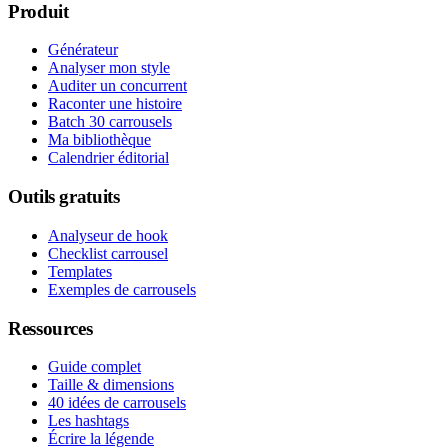
Produit
Générateur
Analyser mon style
Auditer un concurrent
Raconter une histoire
Batch 30 carrousels
Ma bibliothèque
Calendrier éditorial
Outils gratuits
Analyseur de hook
Checklist carrousel
Templates
Exemples de carrousels
Ressources
Guide complet
Taille & dimensions
40 idées de carrousels
Les hashtags
Écrire la légende