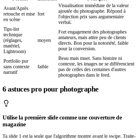
Visualisation immédiate de la valeur
Avant/Après
ajoutée du photographe. Répond à
retouche et mise
fort
l'objection prix sans argumentaire
en scène
verbal.
Tips-list
Fort engagement des photographes
technique
amateurs, mais attire peu de clients
(réglages,
moyen
directs. Bon pour la notoriété, faible
matériel,
pour la conversion.
Lightroom)
Beau mais muet. Sans histoire ni
Portfolio pur
contexte, les images ne se différencient
sans contexte
faible
pas de celles des centaines d'autres
narratif
photographes dans le feed.
6
astuces pro pour
photographe
Utilise la première slide comme une couverture de
magazine
Ta slide 1 est la seule que l'algorithme montre avant le swipe. Traite-