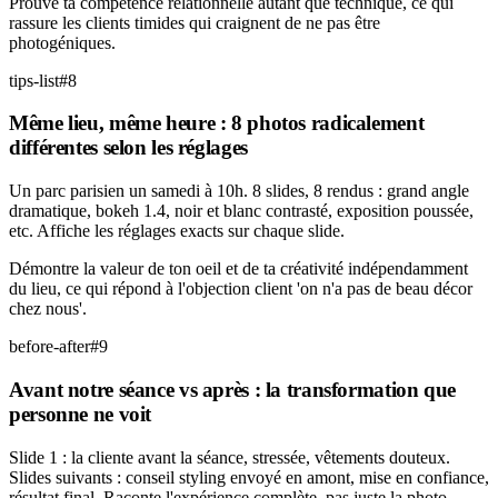
Prouve ta compétence relationnelle autant que technique, ce qui
rassure les clients timides qui craignent de ne pas être
photogéniques.
tips-list
#
8
Même lieu, même heure : 8 photos radicalement
différentes selon les réglages
Un parc parisien un samedi à 10h. 8 slides, 8 rendus : grand angle
dramatique, bokeh 1.4, noir et blanc contrasté, exposition poussée,
etc. Affiche les réglages exacts sur chaque slide.
Démontre la valeur de ton oeil et de ta créativité indépendamment
du lieu, ce qui répond à l'objection client 'on n'a pas de beau décor
chez nous'.
before-after
#
9
Avant notre séance vs après : la transformation que
personne ne voit
Slide 1 : la cliente avant la séance, stressée, vêtements douteux.
Slides suivants : conseil styling envoyé en amont, mise en confiance,
résultat final. Raconte l'expérience complète, pas juste la photo.