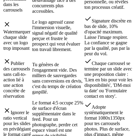
désavantage face à des
personnelle, ou révèles
dans les
concurrents plus
ton processus créatif.
carrousels
accessibles.
Signature discrète en
Le logo agressif casse
bas de slide, 10%
l'immersion visuelle,
Watermarquer
d'opacité maximum.
signal négatif de qualité
chaque slide
Laisse l'image respirer.
perçue et frustre le
avec un logo
La confiance se gagne
prospect qui veut évaluer
trop imposant
par la qualité, pas par la
ton travail librement.
peur du vol.
Publier
Chaque carrousel se
Tu génères de
des carrousels
termine par un slide avec
l'engagement vide. Des
sans call-to-
une proposition claire :
milliers de sauvegardes
action lié à
'Lien en bio pour voir les
sans conversions en devis,
une action
disponibilités', 'DM-moi
c'est du temps de création
concrète de
ta date' ou 'Formulaire
gaspillé.
réservation
contact en story'.
Le format 4:5 occupe 25%
Adopte
de surface d'écran
Ignorer le
systématiquement le
supplémentaire dans le
ratio vertical
format 1080x1350px
feed. Pour un
pour les slides
pour tes carrousels
photographe, perdre cet
en privilégiant
photos. Plus de surface,
espace visuel est une
le format carré
plus d'impact, même
erreur de visibilité