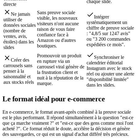
chaque slide.
directe
Sans preuve sociale
Ne jamais
Intégrer
visible, les nouveaux
utiliser de
systématiquement un
visiteurs n'ont aucune
données sociales
chiffre de preuve sociale
raison de vous faire
(nombre de
: "4,8/5 sur 1247 avis"
confiance face à
ventes, avis,
ou "3 200 commandes
Amazon ou d'autres
étoiles) dans les
expédiées ce mois".
boutiques.
slides
Promouvoir un produit
Synchroniser le
Créer des
en rupture via un
calendrier éditorial
carrousels sans
carrousel viral génère de
Instagram avec le stock
penser à la
la frustration client et
réel ou ajouter une alerte
saisonnalité et
nuit à la réputation de la
"disponibilité limitée"
aux stocks réels
marque.
dans les slides.
Le format idéal pour
e-commerce
En e-commerce, le format avant-après combiné à la preuve sociale
est le plus performant. Il répond simultanément à la question "est-ce
que ça marche vraiment ?" et "est-ce que des gens comme moi l'ont
acheté ?". Ce format réduit le doute, accélère la décision et génère
des sauvegardes, ce qui est un signal d'achat différé très précieux.