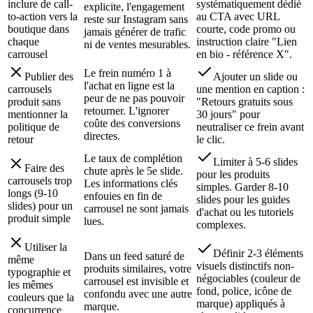
inclure de call-
systématiquement dédié
explicite, l'engagement
to-action vers la
au CTA avec URL
reste sur Instagram sans
boutique dans
courte, code promo ou
jamais générer de trafic
chaque
instruction claire "Lien
ni de ventes mesurables.
carrousel
en bio - référence X".
Le frein numéro 1 à
Publier des
Ajouter un slide ou
l'achat en ligne est la
carrousels
une mention en caption :
peur de ne pas pouvoir
produit sans
"Retours gratuits sous
retourner. L'ignorer
mentionner la
30 jours" pour
coûte des conversions
politique de
neutraliser ce frein avant
directes.
retour
le clic.
Le taux de complétion
Limiter à 5-6 slides
Faire des
chute après le 5e slide.
pour les produits
carrousels trop
Les informations clés
simples. Garder 8-10
longs (9-10
enfouies en fin de
slides pour les guides
slides) pour un
carrousel ne sont jamais
d'achat ou les tutoriels
produit simple
lues.
complexes.
Utiliser la
Définir 2-3 éléments
Dans un feed saturé de
même
visuels distinctifs non-
produits similaires, votre
typographie et
négociables (couleur de
carrousel est invisible et
les mêmes
fond, police, icône de
confondu avec une autre
couleurs que la
marque) appliqués à
marque.
concurrence