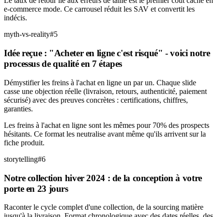
Le taux de retour lié aux erreurs de taille est le premier coût caché en
e-commerce mode. Ce carrousel réduit les SAV et convertit les
indécis.
myth-vs-reality
#
5
Idée reçue : "Acheter en ligne c'est risqué" - voici notre
processus de qualité en 7 étapes
Démystifier les freins à l'achat en ligne un par un. Chaque slide
casse une objection réelle (livraison, retours, authenticité, paiement
sécurisé) avec des preuves concrètes : certifications, chiffres,
garanties.
Les freins à l'achat en ligne sont les mêmes pour 70% des prospects
hésitants. Ce format les neutralise avant même qu'ils arrivent sur la
fiche produit.
storytelling
#
6
Notre collection hiver 2024 : de la conception à votre
porte en 23 jours
Raconter le cycle complet d'une collection, de la sourcing matière
jusqu'à la livraison. Format chronologique avec des dates réelles, des