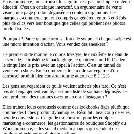
En e-commerce, un carrousel Instagram n'est pas un simple contenu
éducatif. C'est un catalogue interactif, un argumentaire de vente
visuel, une page produit déguisée en contenu organique. Les
marques e-commerce qui ont compris ça génèrent entre 3 et 8 fois
plus de clics vers leur boutique que celles qui publient des photos
produit isolées.
Pourquoi ? Parce qu'un carrousel force le swipe, et chaque swipe est
une micro-intention d'achat. Vous vendez des sneakers ?
Le premier slide montre le coloris lifestyle, le deuxième le détail de
la semelle, le troisième le packaginge, le quatrième un UGC client,
le cinquième le prix avec un appel à l'action. C'est un tunnel de
vente en 5 slides. En e-commerce, le taux de sauvegarde d'un
carrousel produit bien construit tourne autour de 8 à 12%.
Les gens sauvegardent ce qu'ils veulent acheter plus tard. Ce n'est
pas de l'engagement vanité, c'est une liste de souhaits déguisée. Le
vrai problème des marques e-commerce sur Instagram ?
Elles traitent leurs carrousels comme des lookbooks figés plutôt que
comme des fiches produit dynamiques. Résultat : beaucoup de vues,
peu de conversions. Ce guide est construit pour les équipes
marketing e-commerce, les gestionnaires de boutiques Shopify ou
WooCommerce, et les social media managers qui vendent des
produits physiques ou digitaux en ligne.