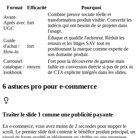
Format
Efficacité
Pourquoi
Combine preuve sociale réelle et
Avant-
transformation produit visible. Convertit les
Après avec
fort
indécis qui ont besoin de se projeter dans
UGC
l'usage.
Éduque et qualifie l'acheteur. Réduit les
Guide
retours et les litiges SAV tout en
d'achat /
fort
positionnant la marque comme experte de
How-to
son domaine produit.
Carrousel
Fort pour la découverte de gamme mais
catalogue /
moyen
faible en conversion directe si pas de prix ni
lookbook
de CTA explicite intégrés dans les slides.
6
astuces pro pour
e-commerce
Traiter le slide 1 comme une publicité payante
En e-commerce, vous avez moins de 2 secondes pour stopper le
scroll. Le premier slide doit contenir le bénéfice produit principal, un
visuel de haute qualité et idéalement un chiffre ou une promesse