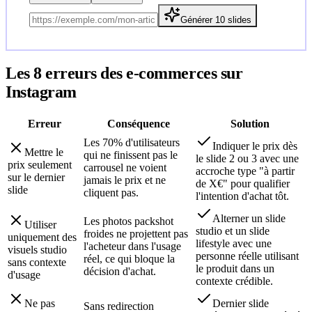
Générer 10 slides
Les 8 erreurs des
e-commerce
s sur
Instagram
Erreur
Conséquence
Solution
Les 70% d'utilisateurs
Indiquer le prix dès
Mettre le
qui ne finissent pas le
le slide 2 ou 3 avec une
prix seulement
carrousel ne voient
accroche type "à partir
sur le dernier
jamais le prix et ne
de X€" pour qualifier
slide
cliquent pas.
l'intention d'achat tôt.
Alterner un slide
Les photos packshot
Utiliser
studio et un slide
froides ne projettent pas
uniquement des
lifestyle avec une
l'acheteur dans l'usage
visuels studio
personne réelle utilisant
réel, ce qui bloque la
sans contexte
le produit dans un
décision d'achat.
d'usage
contexte crédible.
Ne pas
Dernier slide
Sans redirection