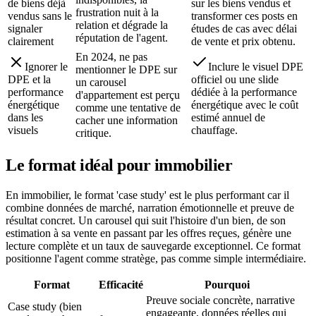
de biens déjà
sur les biens vendus et
frustration nuit à la
vendus sans le
transformer ces posts en
relation et dégrade la
signaler
études de cas avec délai
réputation de l'agent.
clairement
de vente et prix obtenu.
En 2024, ne pas
Ignorer le
Inclure le visuel DPE
mentionner le DPE sur
DPE et la
officiel ou une slide
un carousel
performance
dédiée à la performance
d'appartement est perçu
énergétique
énergétique avec le coût
comme une tentative de
dans les
estimé annuel de
cacher une information
visuels
chauffage.
critique.
Le format idéal pour
immobilier
En immobilier, le format 'case study' est le plus performant car il
combine données de marché, narration émotionnelle et preuve de
résultat concret. Un carousel qui suit l'histoire d'un bien, de son
estimation à sa vente en passant par les offres reçues, génère une
lecture complète et un taux de sauvegarde exceptionnel. Ce format
positionne l'agent comme stratège, pas comme simple intermédiaire.
Format
Efficacité
Pourquoi
Preuve sociale concrète, narrative
Case study (bien
engageante, données réelles qui