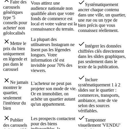
Faire des
Vous attirez une
Systématiquement
carousels
audience nationale non
ancrer chaque contenu
génériques
qualifiée alors que votre
dans une ville, un quartier,
type '5
fonds de commerce est
une rue ou un type de
conseils pour
local et votre valeur est la
bien précis que vous
acheter' non
connaissance du terrain.
connaissez réellement.
géolocalisés
La plupart des
Mettre le
utilisateurs Instagram ne
Intégrer les données
prix du bien
lisent pas les légendes
chiffrées clés directement
uniquement
longues. Votre
dans les slides graphiques,
en légende et
information clé est
pas seulement dans le
pas dans le
invisible pour 70% des
texte de la publication.
carousel
viewers.
Inclure
Ne jamais
L'acheteur ne peut pas
systématiquement 1 à 2
montrer le
projeter son mode de vie.
slides sur le quartier :
quartier,
Or en immobilier, on
commerces, transports,
seulement
achète un quartier autant
ambiance, note de vie
l'intérieur du
qu'un appartement.
selon des sources
bien
vérifiables.
Les prospects contactent
Publier
Tamponner
pour des biens
des carousels
visuellement 'VENDU'
indisponibles, la