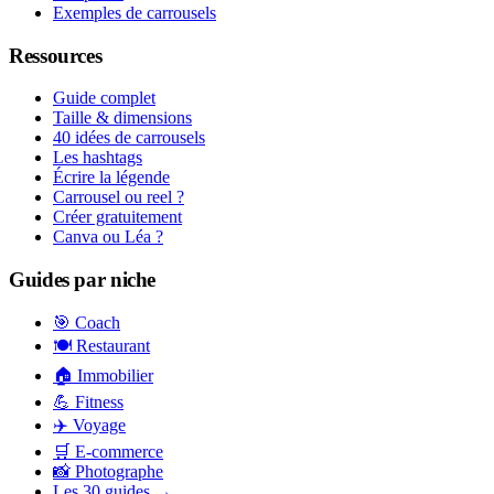
Exemples de carrousels
Ressources
Guide complet
Taille & dimensions
40 idées de carrousels
Les hashtags
Écrire la légende
Carrousel ou reel ?
Créer gratuitement
Canva ou Léa ?
Guides par niche
🎯 Coach
🍽️ Restaurant
🏠 Immobilier
💪 Fitness
✈️ Voyage
🛒 E-commerce
📸 Photographe
Les 30 guides →