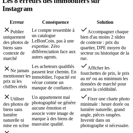
Les 8 erreurs des
immobilier
s sur
Instagram
Erreur
Conséquence
Solution
Le compte ressemble à
Publier
Accompagner chaque
un catalogue
uniquement
bien d'au moins 2 slides
LeBonCoin, pas à une
des photos de
de contexte : prix du
expertise. Zéro
biens sans
quartier, DPE moyen du
différenciation face aux
contexte de
secteur ou historique de la
autres agents.
marché
rue.
Les acheteurs qualifiés
Afficher les
Ne jamais
passent leur chemin. En
fourchettes de prix, le prix
mentionner les
immobilier, l'opacité est
au m² ou au minimum les
prix ni les
vécue comme un
données de marché pour
chiffres réels
manque de confiance.
ancrer la crédibilité.
Un appartement mal
Utiliser
Fixer une charte photo
photographié ne génère
des photos de
minimale : heure dorée ou
aucune émotion et
biens sans
lumière naturelle, grand
associe votre image de
lumière
angle, pièces rangées.
marque à des biens de
naturelle ni
Investir dans un
mauvaise qualité.
mise en scène
photographe si nécessaire.